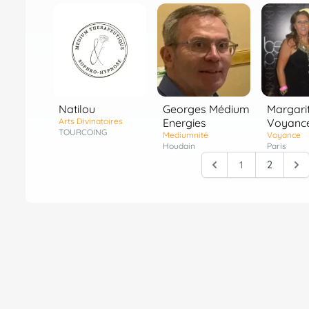
Natilou
Georges Médium
Margari
Arts Divinatoires
Energies
Voyanc
TOURCOING
Mediumnité
Voyance
Houdain
Paris
1
2