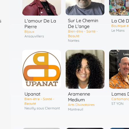
Sur Le Chemin
L'amour De La
La Clé D
s
De L'ange
Pierre
Boutique é
Le Mans
Bien-être - Santé -
Bijoux
Beauté
Ansauvillers
Nantes
Upanat
Aramenne
Lames D
Bien-être - Santé -
Medium
Cartomanc
Beauté
ST YON
Arts Divinatoires
Neuilly sous Clermont
Montreuil