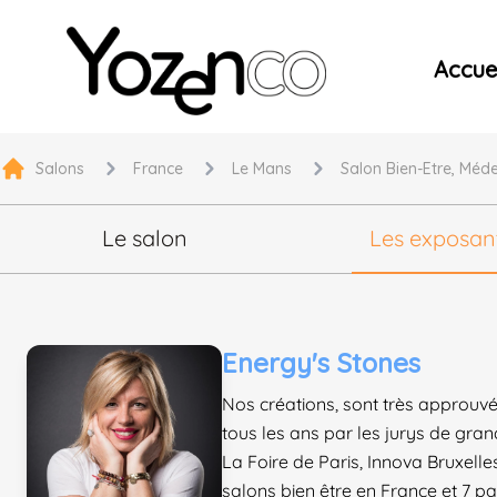
Yozenco - Organisateur de Salons, Evénements et Co
Accuei
Salons
France
Le Mans
Salon Bien-Etre, Méde
Le salon
Les exposan
Energy's Stones
Nos créations, sont très approuv
tous les ans par les jurys de gra
La Foire de Paris, Innova Bruxelle
salons bien être en France et 7