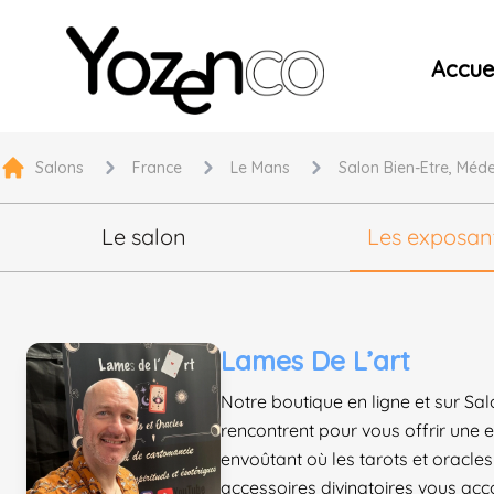
Yozenco - Organisateur de Salons, Evénements et Co
Accuei
Salons
France
Le Mans
Salon Bien-Etre, Méde
Le salon
Les exposan
Lames De L’art
Notre boutique en ligne et sur Sal
rencontrent pour vous offrir une 
envoûtant où les tarots et oracles
accessoires divinatoires vous ac