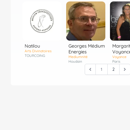
Natilou
Georges Médium
Margari
Arts Divinatoires
Energies
Voyanc
TOURCOING
Mediumnité
Voyance
Houdain
Paris
1
2