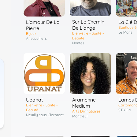
Sur Le Chemin
L'amour De La
La Clé D
De L'ange
Pierre
Boutique é
Le Mans
Bien-être - Santé -
Bijoux
Beauté
Ansauvillers
Nantes
Upanat
Aramenne
Lames D
Bien-être - Santé -
Medium
Cartomanc
Beauté
ST YON
Arts Divinatoires
Neuilly sous Clermont
Montreuil