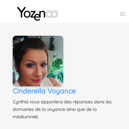
Yozenco - Organisateur de Salons, Evénements et Co
Op
Cinderella Voyance
Cynthia vous apportera des réponses dans les
domaines de la voyance ainsi que de la
médiumnité.