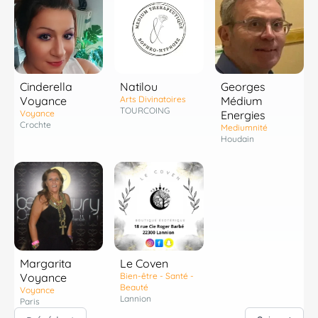
Cinderella
Natilou
Georges
Voyance
Arts Divinatoires
Médium
TOURCOING
Voyance
Energies
Crochte
Mediumnité
Houdain
Margarita
Le Coven
Voyance
Bien-être - Santé -
Beauté
Voyance
Lannion
Paris