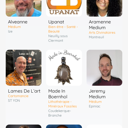
Alveanne
Upanat
Aramenne
Médium
Bien-être - Santé -
Medium
Ize
Beauté
Arts Divinatoires
Neuilly sous
Montreuil
Clermont
Lames De L’art
Made In
Jeremy
Cartomancie
Boernhol
Medium
ST YON
Lithothérapie -
Médium
Minéraux Fossiles
Epiniac
Coudekerque-
Branche