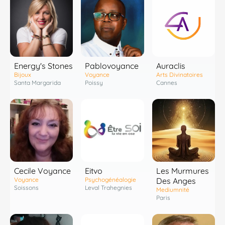
Pablovoyance
Energy's Stones
Auraclis
Voyance
Bijoux
Arts Divinatoires
Poissy
Santa Margarida
Cannes
Cecile Voyance
Eitvo
Les Murmures
Voyance
Psychogénéalogie
Des Anges
Soissons
Leval Trahegnies
Mediumnité
Paris