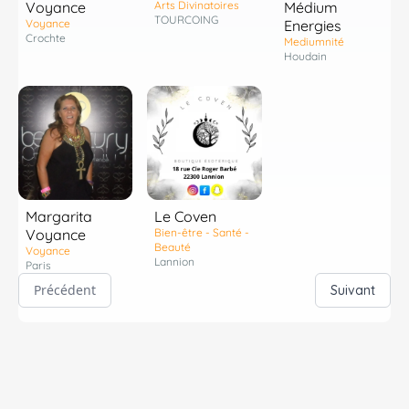
Voyance
Arts Divinatoires
Médium
TOURCOING
Voyance
Energies
Crochte
Mediumnité
Houdain
Margarita
Le Coven
Voyance
Bien-être - Santé -
Beauté
Voyance
Lannion
Paris
Précédent
Suivant