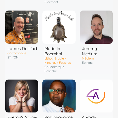
Clermont
Lames De L’art
Made In
Jeremy
Cartomancie
Boernhol
Medium
ST YON
Lithothérapie -
Médium
Minéraux Fossiles
Epiniac
Coudekerque-
Branche
Pablovoyance
Energy's Stones
Auraclis