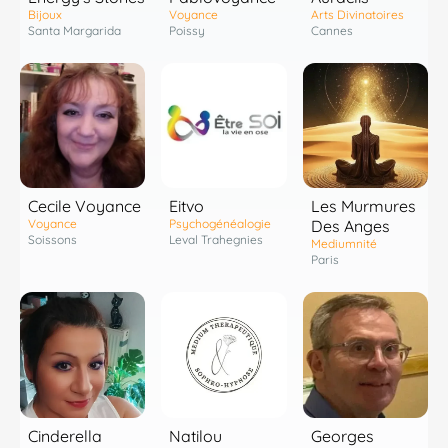
Voyance
Bijoux
Arts Divinatoires
Poissy
Santa Margarida
Cannes
Cecile Voyance
Eitvo
Les Murmures
Voyance
Psychogénéalogie
Des Anges
Soissons
Leval Trahegnies
Mediumnité
Paris
Cinderella
Natilou
Georges