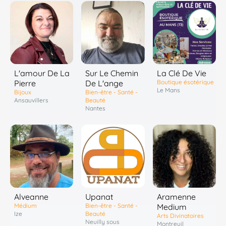
Sur Le Chemin
L'amour De La
La Clé De Vie
De L'ange
Pierre
Boutique ésotérique
Le Mans
Bien-être - Santé -
Bijoux
Beauté
Ansauvillers
Nantes
Alveanne
Upanat
Aramenne
Médium
Bien-être - Santé -
Medium
Ize
Beauté
Arts Divinatoires
Neuilly sous
Montreuil