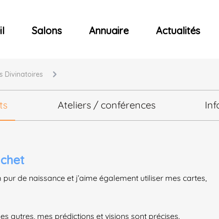
ncerts
l
Salons
Annuaire
Actualités
s Divinatoires
ts
Ateliers / conférences
Inf
uchet
pur de naissance et j’aime également utiliser mes cartes,
s autres, mes prédictions et visions sont précises.