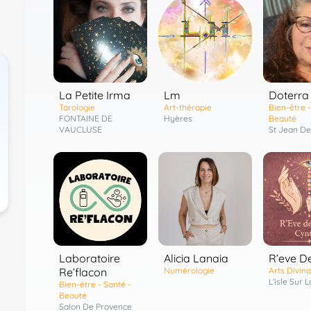
Lm
Doterra
La Petite Irma
Art-thérapie
Bien-être -
Tarologie
Hyères
Beauté
FONTAINE DE
St Jean D
VAUCLUSE
Laboratoire
R’eve D
Alicia Lanaia
Re’flacon
Arts Divina
Numérologie
L’isle Sur 
Bien-être - Santé -
Beauté
Salon De Provence