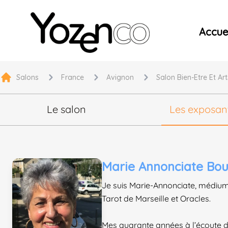
Yozenco - Organisateur de Salons, Evénements et Co
Accuei
Salons
France
Avignon
Salon Bien-Etre Et Art
Le salon
Les exposan
Marie Annonciate Bo
Je suis Marie-Annonciate, médium 
Tarot de Marseille et Oracles.
Mes quarante années à l’écoute de