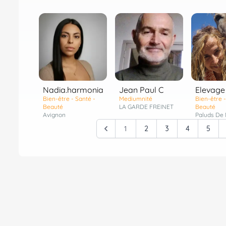
Nadia.harmonia
Jean Paul C
Elevage
Bien-être - Santé -
Mediumnité
Bien-être -
Beauté
LA GARDE FREINET
Beauté
Avignon
Paluds De
1
2
3
4
5