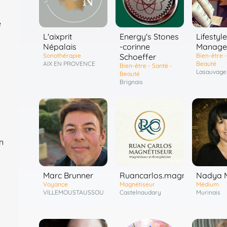
e
L'aixprit
Energy's Stones
Lifestyle
Népalais
-corinne
Manage
Sonothérapie
Schoeffer
Bien-être -
AIX EN PROVENCE
Beauté
Bien-être - Santé -
Lasauvage
Beauté
Brignais
n
Marc Brunner
Ruancarlos.magnetiseur
Nadya 
Voyance
Magnétiseur
Médium
VILLEMOUSTAUSSOU
Castelnaudary
Murinais