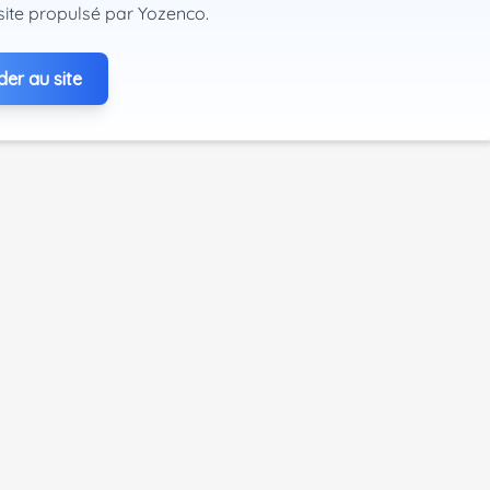
site propulsé par Yozenco.
er au site