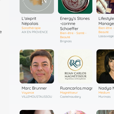
L'aixprit
Energy's Stones
Lifestyle
Népalais
-corinne
Manage
Sonothérapie
Schoeffer
Bien-être -
e
AIX EN PROVENCE
Beauté
Bien-être - Santé -
Lasauvage
Beauté
Brignais
Marc Brunner
Ruancarlos.magnetiseur
Nadya 
Voyance
Magnétiseur
Médium
VILLEMOUSTAUSSOU
Castelnaudary
Murinais