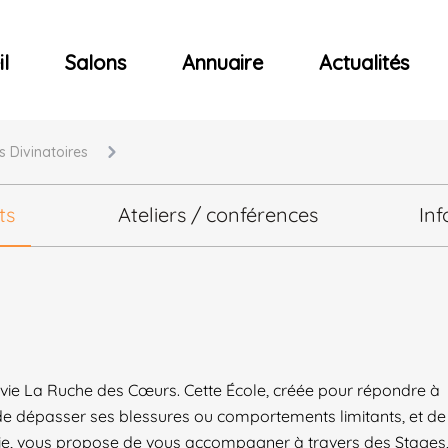
ncerts
l
Salons
Annuaire
Actualités
s Divinatoires
ts
Ateliers / conférences
Inf
de vie La Ruche des Cœurs. Cette École, créée pour répondre à
 de dépasser ses blessures ou comportements limitants, et de
 vie, vous propose de vous accompagner à travers des Stages