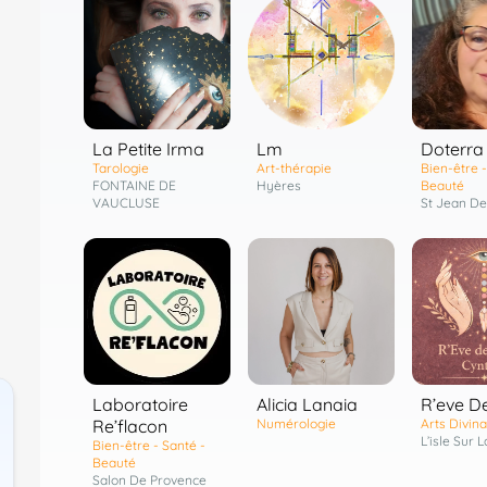
Lm
Doterra
La Petite Irma
Art-thérapie
Bien-être -
Tarologie
Hyères
Beauté
FONTAINE DE
St Jean D
VAUCLUSE
Laboratoire
R’eve D
Alicia Lanaia
Re’flacon
Arts Divina
Numérologie
L’isle Sur 
Bien-être - Santé -
Beauté
Salon De Provence