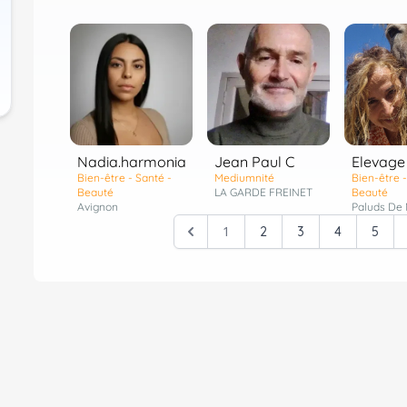
Nadia.harmonia
Jean Paul C
Elevage
Bien-être - Santé -
Mediumnité
Bien-être -
Beauté
LA GARDE FREINET
Beauté
Avignon
Paluds De
1
2
3
4
5