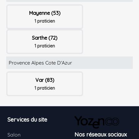
Mayenne (53)
1 praticien
Sarthe (72)
1 praticien
Provence Alpes Cote D'Azur
Var (83)
1 praticien
Footer
Services du site
Nos réseaux sociaux
Salon