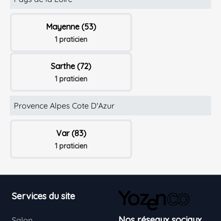
Mayenne (53)
1 praticien
Sarthe (72)
1 praticien
Provence Alpes Cote D'Azur
Var (83)
1 praticien
Footer
Services du site
Nos réseaux sociaux
Salon