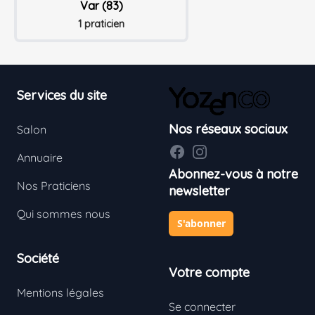
Var (83)
1 praticien
Footer
Services du site
Nos réseaux sociaux
Salon
Facebook
Instagram
Annuaire
Abonnez-vous à notre
Nos Praticiens
newsletter
Qui sommes nous
S'abonner
Société
Votre compte
Mentions légales
Se connecter