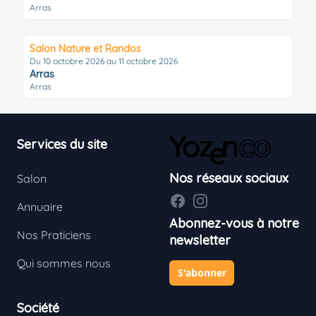
Arras
Salon Nature et Randos
Du 10 octobre 2026 au 11 octobre 2026
Arras
Arras
Footer
Services du site
Nos réseaux sociaux
Salon
Facebook
Instagram
Annuaire
Abonnez-vous à notre
Nos Praticiens
newsletter
Qui sommes nous
S'abonner
Société