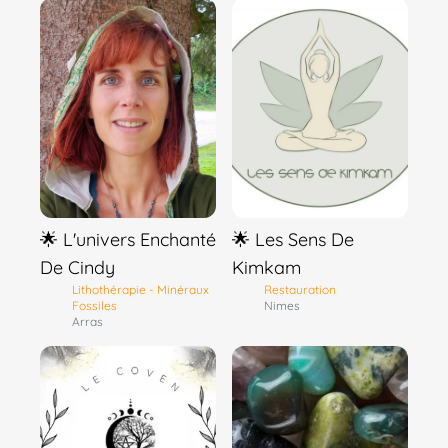
🌟 L'univers Enchanté
🌟 Les Sens De
De Cindy
Kimkam
Lithothérapie - Minéraux
Restauration
Fossiles
Nimes
Arras