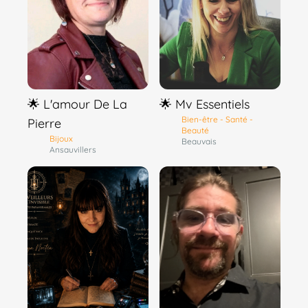
🌟 L'amour De La
🌟 Mv Essentiels
Bien-être - Santé -
Pierre
Beauté
Bijoux
Beauvais
Ansauvillers