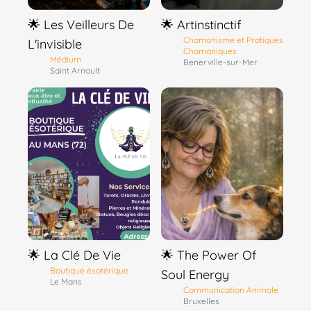
🌟 Les Veilleurs De
🌟 Artinstinctif
Chamanisme et Pratiques
L'invisible
Chamaniques
Médium
Benerville-sur-Mer
Saint Arnoult
🌟 La Clé De Vie
🌟 The Power Of
Boutique ésotérique
Soul Energy
Le Mans
Communication Animale
Bruxelles