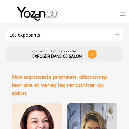
Yozenco - Organisateur de Salons, Evénements et Co
Op
Cliquez ici si vous souhaitez
arrow_forward_ios
EXPOSER DANS CE SALON
Nos exposants premium: découvrez
leur site et venez les rencontrer au
salon.