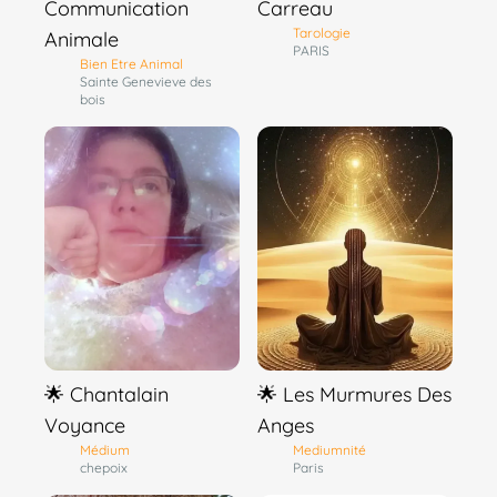
Communication
Carreau
Tarologie
Animale
PARIS
Bien Etre Animal
Sainte Genevieve des
bois
🌟 Chantalain
🌟 Les Murmures Des
Voyance
Anges
Médium
Mediumnité
chepoix
Paris