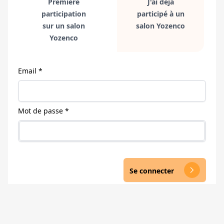
Première
J'ai déjà
participation
participé à un
sur un salon
salon Yozenco
Yozenco
Email *
Mot de passe *
Se connecter
arrow_forward_ios