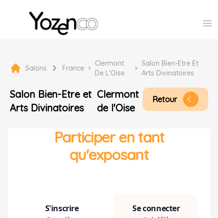
Yozenco - Organisateur de Salons, Evénements et Co
Op
Clermont
Salon Bien-Etre Et
Salons
France
De L'Oise
Arts Divinatoires
Salon Bien-Etre et
Clermont
Retour
arrow_back_ios
Arts Divinatoires
de l'Oise
Participer en tant
qu'exposant
S'inscrire
Se connecter