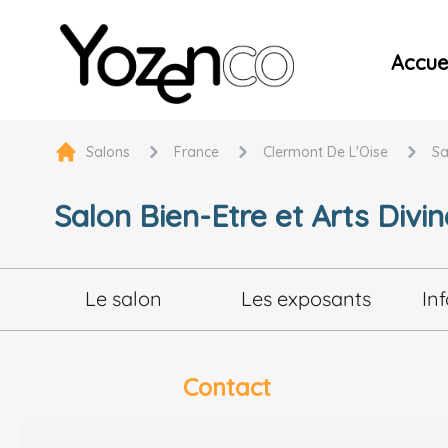
Yozenco - Organisateur de Salons, Evénements et Co
Accuei
Salons
France
Clermont De L'Oise
Sa
Salon Bien-Etre et Arts Divin
Le salon
Les exposants
In
Contact