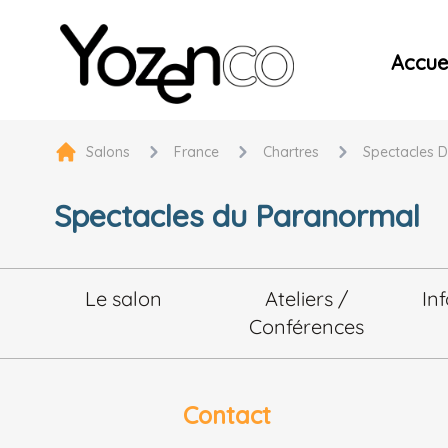
Yozenco - Organisateur de Salons, Evénements et Co
Accuei
Salons
France
Chartres
Spectacles 
Spectacles du Paranormal
Le salon
Ateliers /
In
Conférences
Contact