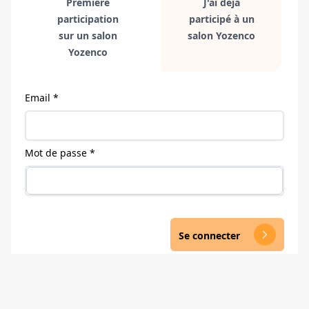
Première
J'ai déjà
participation
participé à un
sur un salon
salon Yozenco
Yozenco
Email *
Mot de passe *
Se connecter
arrow_forward_ios