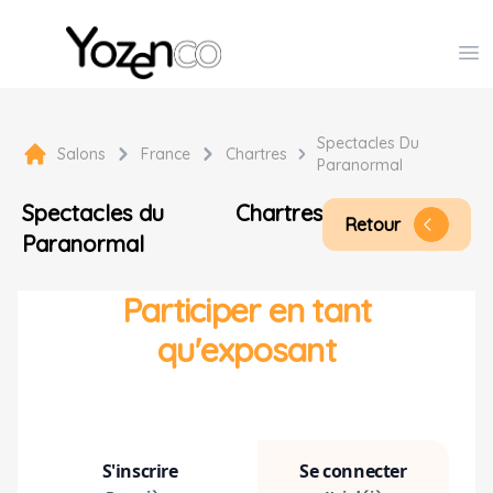
Yozenco - Organisateur de Salons, Evénements et Co
Op
Spectacles Du
Salons
France
Chartres
Paranormal
Spectacles du
Chartres
Retour
arrow_back_ios
Paranormal
Participer en tant
qu'exposant
S'inscrire
Se connecter