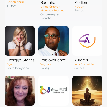
Cartomancie
Boernhol
Medium
ST YON
Lithothérapie -
Médium
Minéraux Fossiles
Epiniac
Coudekerque-
Branche
Pablovoyance
Energy's Stones
Auraclis
Voyance
Bijoux
Arts Divinatoires
Poissy
Santa Margarida
Cannes