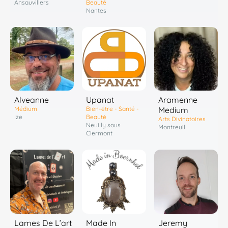
Beauté
Ansauvillers
Nantes
Alveanne
Upanat
Aramenne
Médium
Bien-être - Santé -
Medium
Ize
Beauté
Arts Divinatoires
Neuilly sous
Montreuil
Clermont
Lames De L’art
Made In
Jeremy