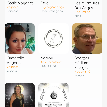
Cecile Voyance
Eitvo
Les Murmures
Voyance
Psychogénéalogie
Des Anges
Soissons
Leval Trahegnies
Mediumnité
Paris
Cinderella
Natilou
Georges
Voyance
Arts Divinatoires
Médium
TOURCOING
Voyance
Energies
Crochte
Mediumnité
Houdain