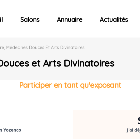
ncerts
l
Salons
Annuaire
Actualités
re, Médecines Douces Et Arts Divinatoires
ouces et Arts Divinatoires
Participer en tant qu'exposant
on Yozenco
J'ai d