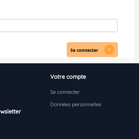
Se connecter
arrow_forward_ios
Votre compte
Se connecter
Données personnelles
wsletter