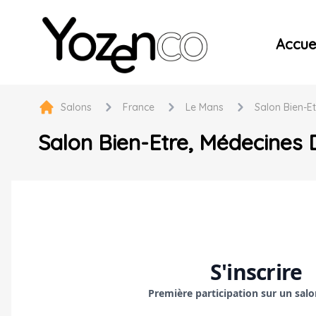
Yozenco - Organisateur de Salons, Evénements et Co
Accuei
Salons
France
Le Mans
Salon Bien-Et
Salon Bien-Etre, Médecines D
S'inscrire
Première participation sur un sal