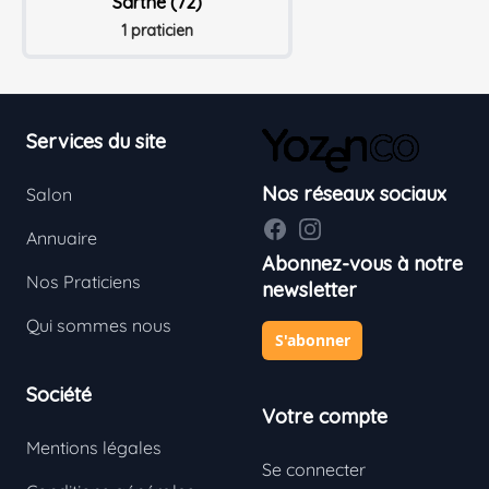
Sarthe (72)
1 praticien
Footer
Services du site
Nos réseaux sociaux
Salon
Facebook
Instagram
Annuaire
Abonnez-vous à notre
Nos Praticiens
newsletter
Qui sommes nous
S'abonner
Société
Votre compte
Mentions légales
Se connecter