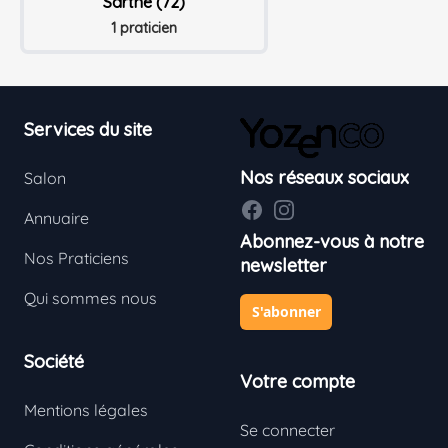
Sarthe (72)
1 praticien
Footer
Services du site
Nos réseaux sociaux
Salon
Facebook
Instagram
Annuaire
Abonnez-vous à notre
Nos Praticiens
newsletter
Qui sommes nous
S'abonner
Société
Votre compte
Mentions légales
Se connecter