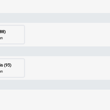
88)
en
is (93)
en