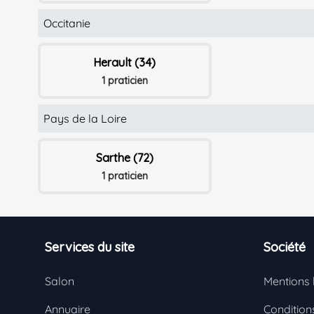
Occitanie
Herault (34)
1 praticien
Pays de la Loire
Sarthe (72)
1 praticien
Footer
Services du site
Société
Salon
Mentions 
Annuaire
Conditions