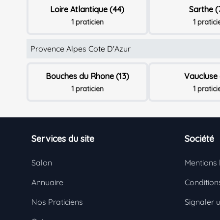
Loire Atlantique (44)
Sarthe (
1 praticien
1 pratici
Provence Alpes Cote D'Azur
Bouches du Rhone (13)
Vaucluse 
1 praticien
1 pratici
Footer
Services du site
Société
Salon
Mentions 
Annuaire
Conditions
Nos Praticiens
Signaler 