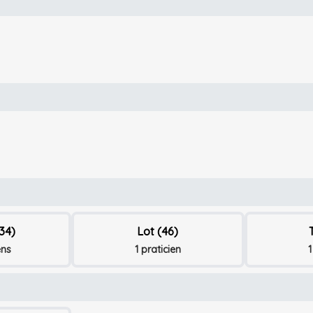
(34)
Lot (46)
ens
1 praticien
1