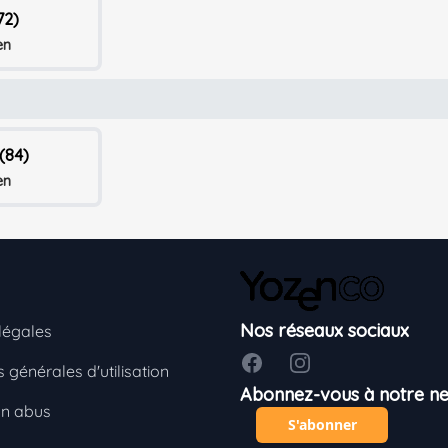
72)
en
(84)
en
Nos réseaux sociaux
légales
Facebook
Instagram
 générales d'utilisation
Abonnez-vous à notre ne
un abus
S'abonner