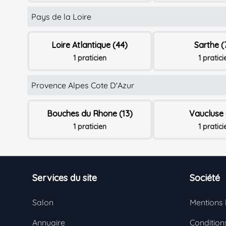
Pays de la Loire
Loire Atlantique (44)
Sarthe (
1 praticien
1 pratici
Provence Alpes Cote D'Azur
Bouches du Rhone (13)
Vaucluse 
1 praticien
1 pratici
Footer
Services du site
Société
Salon
Mentions 
Annuaire
Conditions