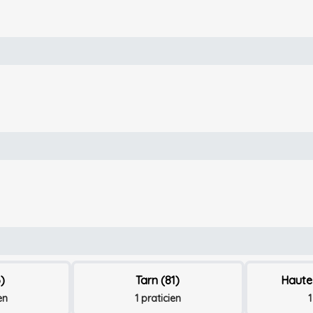
)
Tarn (81)
Haute
en
1 praticien
1