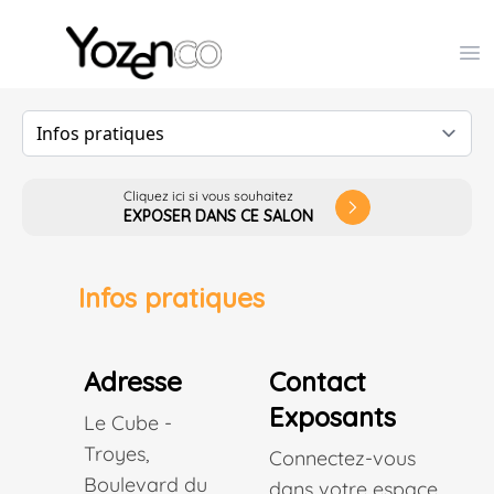
Yozenco - Organisateur de Salons, Evénements et Co
Op
Cliquez ici si vous souhaitez
arrow_forward_ios
EXPOSER DANS CE SALON
Infos pratiques
Adresse
Contact
Exposants
Le Cube -
Troyes,
Connectez-vous
Boulevard du
dans votre espace