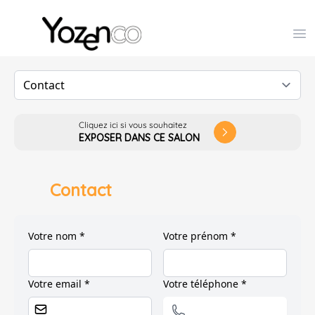
Yozenco - Organisateur de Salons, Evénements et Co
Op
Cliquez ici si vous souhaitez
arrow_forward_ios
EXPOSER DANS CE SALON
Contact
Votre nom *
Votre prénom *
Votre email *
Votre téléphone *