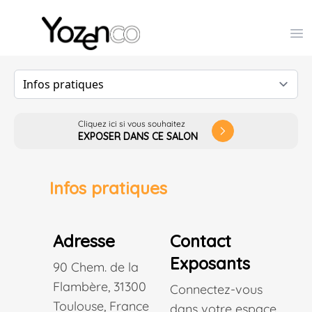
Yozenco - Organisateur de Salons, Evénements et Co
Op
Cliquez ici si vous souhaitez
arrow_forward_ios
EXPOSER DANS CE SALON
Infos pratiques
Adresse
Contact
Exposants
90 Chem. de la
Flambère, 31300
Connectez-vous
Toulouse, France
dans votre espace