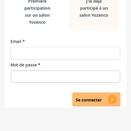
Première
J'ai déjà
participation
participé à un
sur un salon
salon Yozenco
Yozenco
Email *
Mot de passe *
Se connecter
arrow_forward_ios