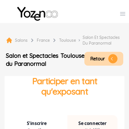
Yozenco - Organisateur de Salons, Evénements et Co
Op
Salon Et Spectacles
Salons
France
Toulouse
Du Paranormal
Salon et Spectacles
Toulouse
Retour
arrow_back_ios
du Paranormal
Participer en tant
qu'exposant
S'inscrire
Se connecter