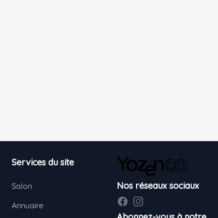
Footer
Services du site
Nos réseaux sociaux
Salon
Facebook
Instagram
Annuaire
Abonnez-vous à notre