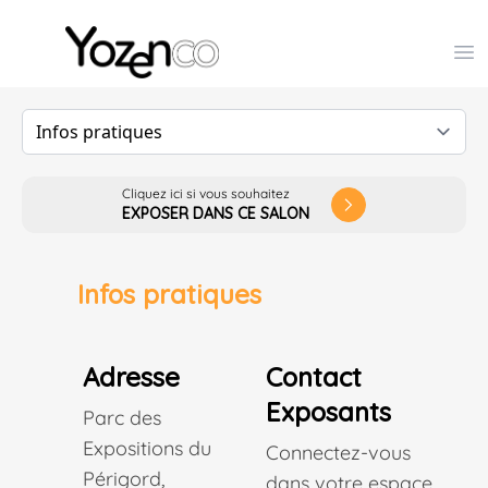
Yozenco - Organisateur de Salons, Evénements et Co
Op
Cliquez ici si vous souhaitez
arrow_forward_ios
EXPOSER DANS CE SALON
Infos pratiques
Adresse
Contact
Exposants
Parc des
Expositions du
Connectez-vous
Périgord,
dans votre espace