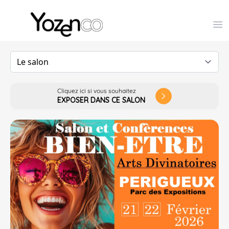
Yozenco - Organisateur de Salons, Evénements et Co
Op
Cliquez ici si vous souhaitez
arrow_forward_ios
EXPOSER DANS CE SALON