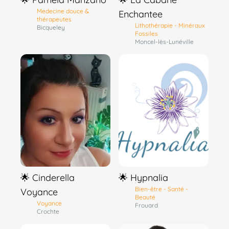
Medecine douce &
Enchantee
thérapeutes
Lithothérapie - Minéraux
Bicqueley
Fossiles
Moncel-lès-Lunéville
🌟 Cinderella
🌟 Hypnalia
Bien-être - Santé -
Voyance
Beauté
Voyance
Frouard
Crochte