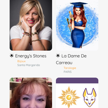
🌟 Energy's Stones
🌟 La Dame De
Bijoux
Carreau
Santa Margarida
Tarologie
PARIS