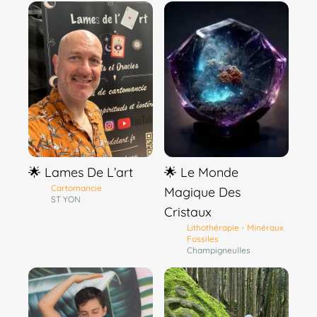
🌟 Lames De L’art
🌟 Le Monde
Cartomancie
Magique Des
ST YON
Cristaux
Lithothérapie - Minéraux
Fossiles
Champigneulles