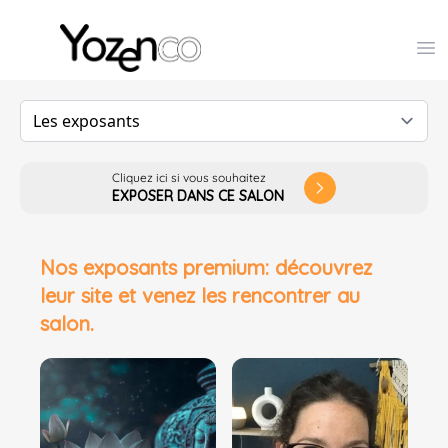
Yozenco - Organisateur de Salons, Evénements et Co
Op
Cliquez ici si vous souhaitez
arrow_forward_ios
EXPOSER DANS CE SALON
Nos exposants premium: découvrez
leur site et venez les rencontrer au
salon.