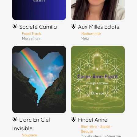
🌟 Societé Camila
🌟 Aux Milles Eclats
Food Truck
Mediumnité
Marseillan
Metz
🌟 L'arc En Ciel
🌟 Finoel Anne
Bien-être - Santé -
Invisible
Beauté
Voyance
Dombasle-sur-Meurthe