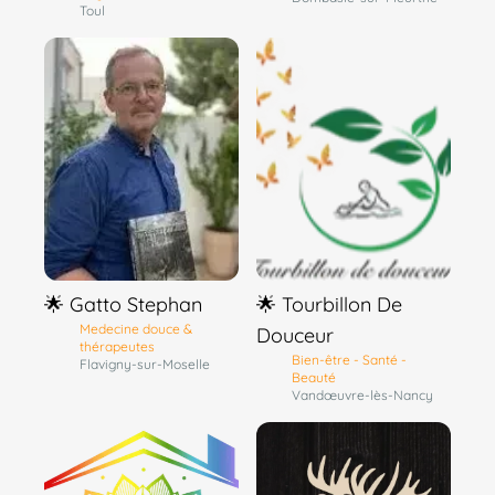
Toul
🌟 Gatto Stephan
🌟 Tourbillon De
Medecine douce &
Douceur
thérapeutes
Bien-être - Santé -
Flavigny-sur-Moselle
Beauté
Vandœuvre-lès-Nancy