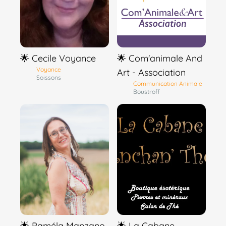
🌟 Cecile Voyance
🌟 Com'animale And
Voyance
Art - Association
Soissons
Communication Animale
Boustroff
🌟 Paméla Manzano
🌟 La Cabane