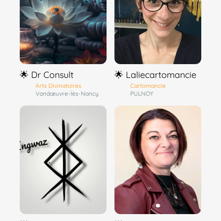
🌟 Dr Consult
🌟 Laliecartomancie
Arts Divinatoires
Cartomancie
Vandœuvre-lès-Nancy
PULNOY