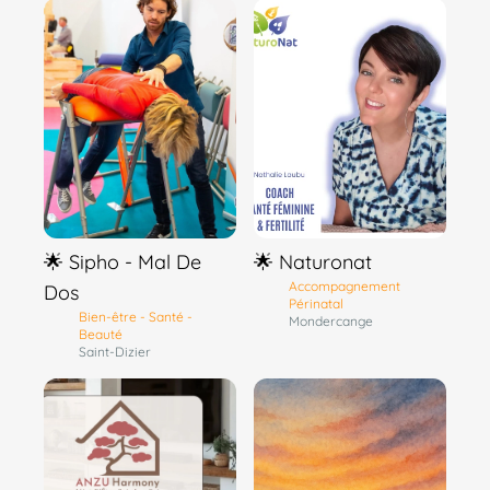
🌟 Sipho - Mal De
🌟 Naturonat
Accompagnement
Dos
Périnatal
Bien-être - Santé -
Mondercange
Beauté
Saint-Dizier