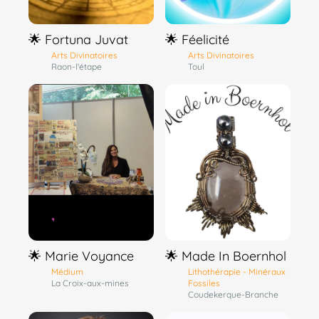
🌟 Fortuna Juvat
🌟 Féelicité
Arts Divinatoires
Arts Divinatoires
Raon-l'étape
Toul
🌟 Marie Voyance
🌟 Made In Boernhol
Médium
Lithothérapie - Minéraux
La Croix-aux-mines
Fossiles
Coudekerque-Branche