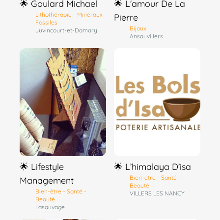
🌟 Goulard Michael
🌟 L'amour De La
Lithothérapie - Minéraux
Pierre
Fossiles
Bijoux
Juvincourt-et-Damary
Ansauvillers
🌟 Lifestyle
🌟 L’himalaya D’isa
Bien-être - Santé -
Management
Beauté
Bien-être - Santé -
VILLERS LES NANCY
Beauté
Lasauvage