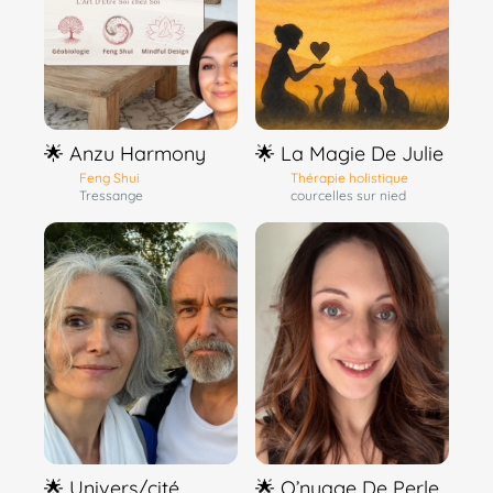
🌟 Anzu Harmony
🌟 La Magie De Julie
Feng Shui
Thérapie holistique
Tressange
courcelles sur nied
🌟 Univers/cité
🌟 O’nuage De Perle