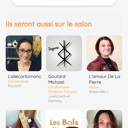
Ils seront aussi sur le salon
Laliecartomancie
Goulard
L'amour De La
Cartomancie
Michael
Pierre
PULNOY
Lithothérapie -
Bijoux
Minéraux Fossiles
Ansauvillers
Juvincourt-et-
Damary