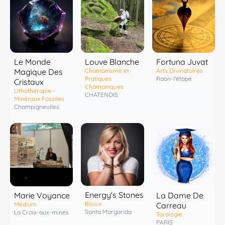
Fortuna Juvat
Le Monde
Louve Blanche
Arts Divinatoires
Magique Des
Chamanisme et
Raon-l'étape
Pratiques
Cristaux
Chamaniques
Lithothérapie -
CHATENOIS
Minéraux Fossiles
Champigneulles
Energy's Stones
Marie Voyance
La Dame De
Bijoux
Médium
Carreau
Santa Margarida
La Croix-aux-mines
Tarologie
PARIS