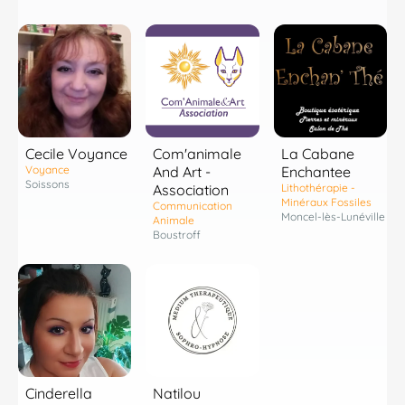
La Cabane
Cecile Voyance
Com'animale
Enchantee
Voyance
And Art -
Soissons
Lithothérapie -
Association
Minéraux Fossiles
Communication
Moncel-lès-Lunéville
Animale
Boustroff
Cinderella
Natilou