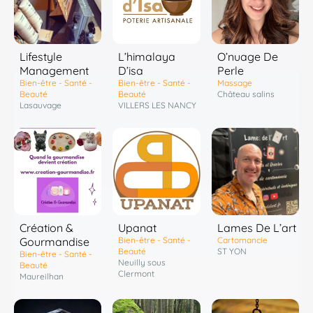
Lifestyle
L’himalaya
O’nuage De
Management
D’isa
Perle
Bien-être - Santé -
Bien-être - Santé -
Massage
Beauté
Beauté
Château salins
Lasauvage
VILLERS LES NANCY
Création &
Upanat
Lames De L’art
Gourmandise
Bien-être - Santé -
Cartomancie
Beauté
ST YON
Bien-être - Santé -
Neuilly sous
Beauté
Clermont
Maureilhan