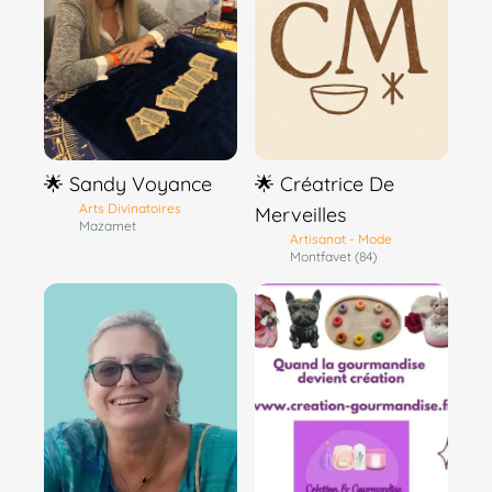
🌟 Sandy Voyance
🌟 Créatrice De
Arts Divinatoires
Merveilles
Mazamet
Artisanat - Mode
Montfavet (84)