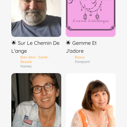
🌟 Sur Le Chemin De
🌟 Gemme Et
L'ange
J'adore
Bien-être - Santé -
Bijoux
Beauté
Pontpoint
Nantes