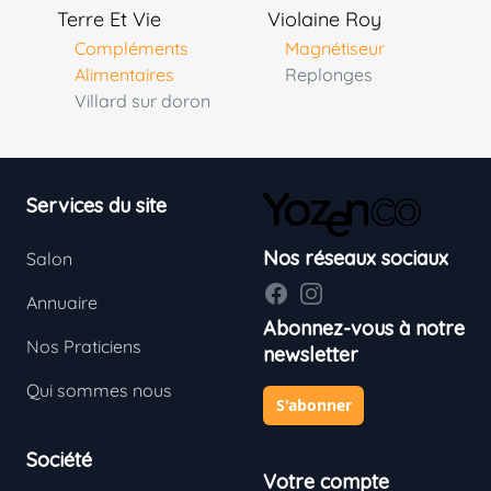
Terre Et Vie
Violaine Roy
Compléments
Magnétiseur
Alimentaires
Replonges
Villard sur doron
Footer
Services du site
Nos réseaux sociaux
Salon
Facebook
Instagram
Annuaire
Abonnez-vous à notre
Nos Praticiens
newsletter
Qui sommes nous
S'abonner
Société
Votre compte