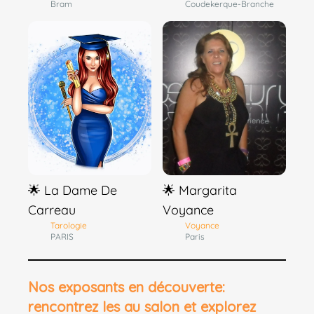
Bram
Coudekerque-Branche
🌟 La Dame De
🌟 Margarita
Carreau
Voyance
Tarologie
Voyance
PARIS
Paris
Nos exposants en découverte:
rencontrez les au salon et explorez