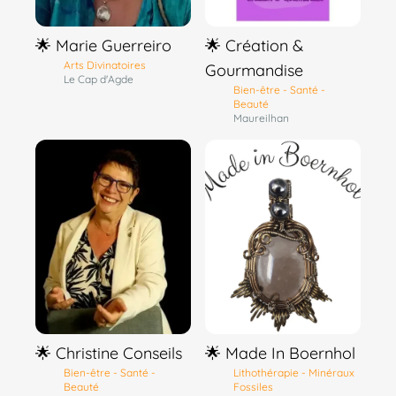
🌟 Marie Guerreiro
🌟 Création &
Arts Divinatoires
Gourmandise
Le Cap d'Agde
Bien-être - Santé -
Beauté
Maureilhan
🌟 Christine Conseils
🌟 Made In Boernhol
Bien-être - Santé -
Lithothérapie - Minéraux
Beauté
Fossiles