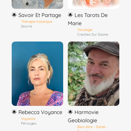
🌟 Savoir Et Partage
🌟 Les Tarots De
Thérapie holistique
Marie
Seurre
Tarologie
Creches Sur Saone
🌟 Rebecca Voyance
🌟 Harmovie
Voyance
Geobiologie
Pérouges
Bien-être - Santé -