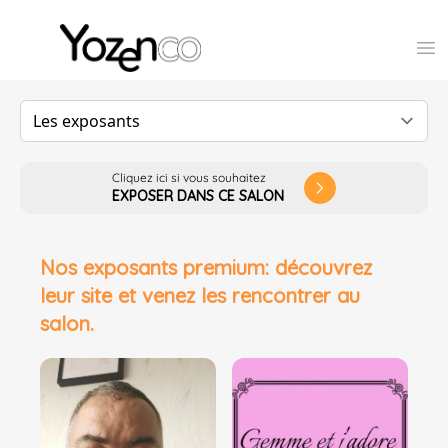
Yozenco - Organisateur de Salons, Evénements et Co
Op
Cliquez ici si vous souhaitez
arrow_forward_ios
EXPOSER DANS CE SALON
Nos exposants premium: découvrez
leur site et venez les rencontrer au
salon.