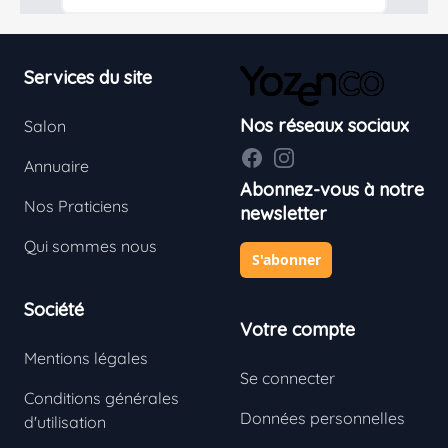
Footer
Services du site
Nos réseaux sociaux
Salon
Facebook
Instagram
Annuaire
Abonnez-vous à notre
Nos Praticiens
newsletter
Qui sommes nous
S'abonner
En savoir plus
Société
Votre compte
Mentions légales
Se connecter
Conditions générales
Données personnelles
d'utilisation