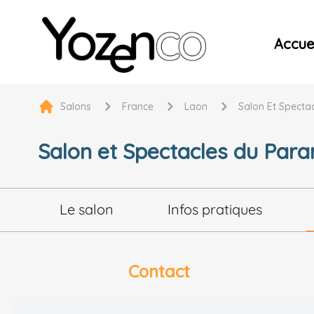
Yozenco - Organisateur de Salons, Evénements et Co
Accuei
Salons
France
Laon
Salon Et Specta
Salon et Spectacles du Par
Le salon
Infos pratiques
Contact