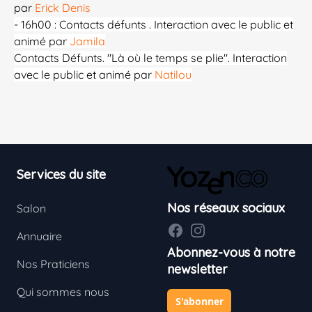
par
Erick Denis
- 16h00 : C
ontacts défunts . Interaction avec le public et
animé par
Jamila
Contacts Défunts. "Là où le temps se plie". Interaction
avec le public et animé par
Natilou
Footer
Services du site
Nos réseaux sociaux
Salon
Facebook
Instagram
Annuaire
Abonnez-vous à notre
Nos Praticiens
newsletter
Qui sommes nous
S'abonner