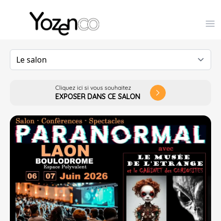
Yozenco - Organisateur de Salons, Evénements et Co
Op
Cliquez ici si vous souhaitez
arrow_forward_ios
EXPOSER DANS CE SALON