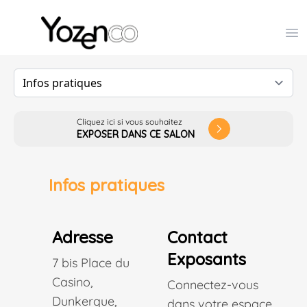
Yozenco - Organisateur de Salons, Evénements et Co
Op
Cliquez ici si vous souhaitez
arrow_forward_ios
EXPOSER DANS CE SALON
Infos pratiques
Adresse
Contact
Exposants
7 bis Place du
Casino,
Connectez-vous
Dunkerque,
dans votre espace