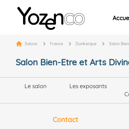
Yozenco - Organisateur de Salons, Evénements et Co
Accuei
Salons
France
Dunkerque
Salon Bien
Salon Bien-Etre et Arts Divin
Le salon
Les exposants
C
Contact