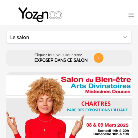
Yozenco - Organisateur de Salons, Evénements et Co
Op
Cliquez ici si vous souhaitez
arrow_forward_ios
EXPOSER DANS CE SALON