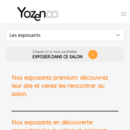
Yozenco - Organisateur de Salons, Evénements et Co
Op
Cliquez ici si vous souhaitez
arrow_forward_ios
EXPOSER DANS CE SALON
Nos exposants premium: découvrez
leur site et venez les rencontrer au
salon.
Nos exposants en découverte: