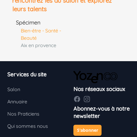
rencontrez les au salon et explorez
leurs talents
Spécimen
Bien-être - Santé -
Beauté
Aix en provence
Footer
Services du site
Nos réseaux sociaux
Salon
Facebook
Instagram
Annuaire
Abonnez-vous à notre
Nos Praticiens
newsletter
Qui sommes nous
S'abonner