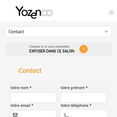
Yozenco - Organisateur de Salons, Evénements et Co
Op
Cliquez ici si vous souhaitez
arrow_forward_ios
EXPOSER DANS CE SALON
Contact
Votre nom *
Votre prénom *
Votre email *
Votre téléphone *