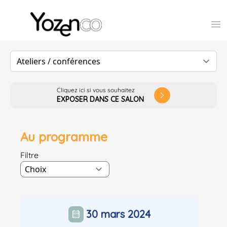
Yozenco - Organisateur de Salons, Evénements et Co
Op
Cliquez ici si vous souhaitez
arrow_forward_ios
EXPOSER DANS CE SALON
Au programme
Filtre
30 mars 2024
calendar_month