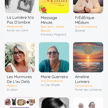
La Lumière N’a
Massage
FrÉdÉrique
Pas D’ombre
Minute
MÉdium
Mediumnité
Bien-être - Santé -
Arts Divinatoires
Aurec-sur-Loire
Beauté
Bizanet
Entrelacs Mognard
Les Murmures
Marie Guerreiro
Ameline
De L'au Delà
Arts Divinatoires
Lunivers
Le Cap d'Agde
Médium
Cartomancie
St alban
Portel des corbieres