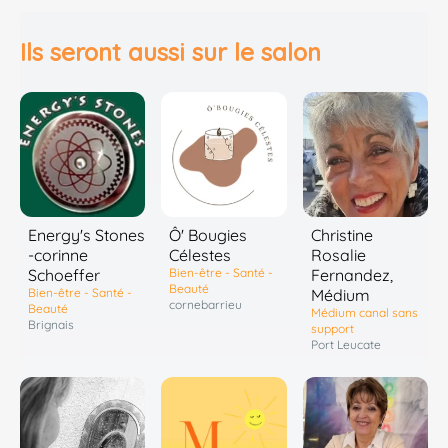
Ils seront aussi sur le salon
Energy's Stones
Ô' Bougies
Christine
-corinne
Célestes
Rosalie
Schoeffer
Bien-être - Santé -
Fernandez,
Beauté
Bien-être - Santé -
Médium
cornebarrieu
Beauté
Médium canal sans
Brignais
support
Port Leucate