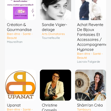
Création &
Sandie Vigier-
Achat Revente
Gourmandise
delage
De Bijoux
Bien-être - Santé -
Arts Divinatoires
Fantaisies Et
Beauté
Tournefeuille
Accessoires /
Maureilhan
Accompagnement
Hypnose
Bien-être - Santé -
Beauté
Lacroix Falgarde
Shâm'an Créa
Upanat
Christine
Tambours
Bien-être - Santé -
Conseils