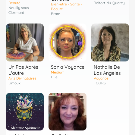
Belfort-du-Quercy
Beauté
Bien-être - Santé -
Neuilly sous
Beauté
Clermont
Bram
Un Pas Après
Sonia Voyance
Nathalie De
L'autre
Médium
Los Angeles
Lille
Arts Divinatoires
Voyance
Limoux
FOURS