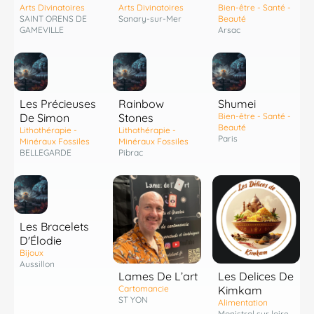
Bien-être - Santé -
Arts Divinatoires
Arts Divinatoires
Beauté
SAINT ORENS DE
Sanary-sur-Mer
Arsac
GAMEVILLE
Les Précieuses
Rainbow
Shumei
De Simon
Stones
Bien-être - Santé -
Beauté
Lithothérapie -
Lithothérapie -
Paris
Minéraux Fossiles
Minéraux Fossiles
BELLEGARDE
Pibrac
Les Bracelets
D'Élodie
Bijoux
Aussillon
Lames De L’art
Les Delices De
Cartomancie
Kimkam
ST YON
Alimentation
Monistrol sur loire