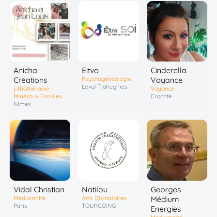
Anicha
Eitvo
Cinderella
Créations
Psychogénéalogie
Voyance
Leval Trahegnies
Lithothérapie -
Voyance
Minéraux Fossiles
Crochte
Nimes
Vidal Christian
Natilou
Georges
Mediumnité
Arts Divinatoires
Médium
Paris
TOURCOING
Energies