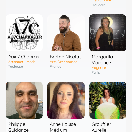
Mediumnité
Houdain
Aux 7 Chakras
Breton Nicolas
Margarita
Artisanat - Mode
Arts Divinatoires
Voyance
Toulouse
France
Voyance
Paris
Grouffier
Philippe
Anne Louise
Aurelie
Guidance
Médium