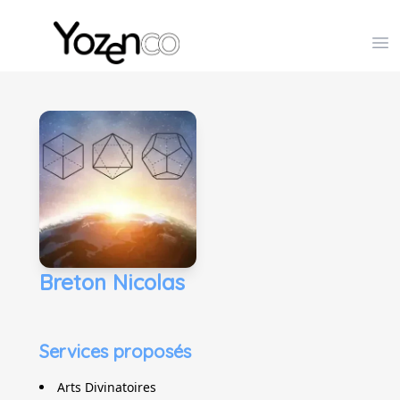
Yozenco - Organisateur de Salons, Evénements et Co
Op
Breton Nicolas
Services proposés
Arts Divinatoires