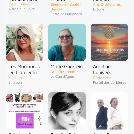
Mediumnité
Bien-être - Santé -
Arts Divinatoires
Aurec-sur-Loire
Beauté
Bizanet
Entrelacs Mognard
Les Murmures
Marie Guerreiro
Ameline
De L'au Delà
Arts Divinatoires
Lunivers
Le Cap d'Agde
Médium
Cartomancie
St alban
Portel des corbieres