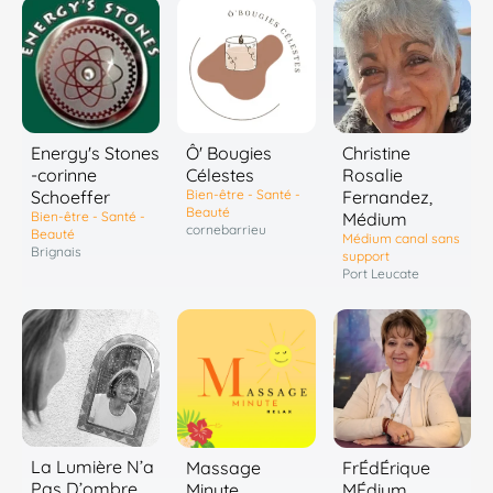
Energy's Stones
Ô' Bougies
Christine
-corinne
Célestes
Rosalie
Schoeffer
Bien-être - Santé -
Fernandez,
Beauté
Bien-être - Santé -
Médium
cornebarrieu
Beauté
Médium canal sans
Brignais
support
Port Leucate
La Lumière N’a
Massage
FrÉdÉrique
Pas D’ombre
Minute
MÉdium