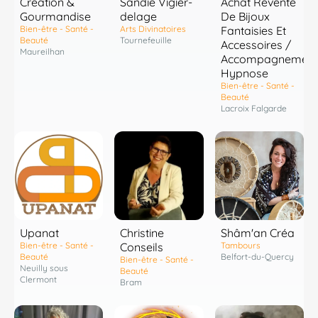
Création &
Sandie Vigier-
Achat Revente
Gourmandise
delage
De Bijoux
Bien-être - Santé -
Arts Divinatoires
Fantaisies Et
Beauté
Tournefeuille
Accessoires /
Maureilhan
Accompagnement
Hypnose
Bien-être - Santé -
Beauté
Lacroix Falgarde
Shâm'an Créa
Upanat
Christine
Tambours
Bien-être - Santé -
Conseils
Belfort-du-Quercy
Beauté
Bien-être - Santé -
Neuilly sous
Beauté
Clermont
Bram