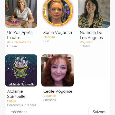
Un Pas Après
Sonia Voyance
Nathalie De
L'autre
Médium
Los Angeles
Lille
Arts Divinatoires
Voyance
Limoux
FOURS
Alchimie
Cecile Voyance
Spirituelle
Voyance
Soissons
Bijoux
Borderes sur l'Echez
Précédent
Suivant