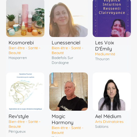
Kosmorebi
Lunessenciel
Les Voix
Bien-être - Santé -
Bien-être - Santé -
D'Émily
Beauté
Beauté
Mediumnité
Hasparren
Badefols Sur
Thouron
Dordogne
Rev'style
Magic
Ael Médium
Bien-être - Santé -
Harmony
Arts Divinatoires
Beauté
Sablons
Bien-être - Santé -
Périgueux
Beauté