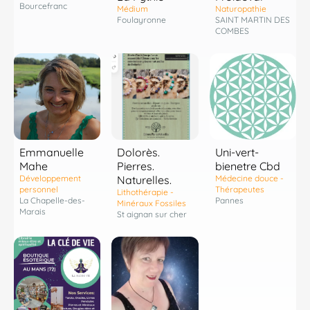
Bourcefranc
Médium
Naturopathie
Foulayronne
SAINT MARTIN DES
COMBES
Emmanuelle
Dolorès.
Uni-vert-
Mahe
Pierres.
bienetre Cbd
Développement
Naturelles.
Médecine douce -
personnel
Thérapeutes
Lithothérapie -
La Chapelle-des-
Pannes
Minéraux Fossiles
Marais
St aignan sur cher