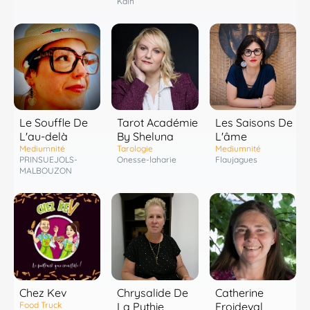
Kain
Le Souffle De
Tarot Académie
Les Saisons De
L'au-delà
By Sheluna
L'âme
Mediumnité
Tarologie
Mediumnité
PRINSUEJOLS-
Onesse-laharie
Flaujagues
MALBOUZON
Chez Kev
Chrysalide De
Catherine
Food Truck
La Pythie
Froideval