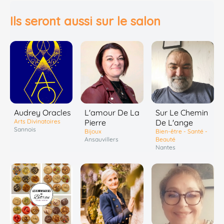
Ils seront aussi sur le salon
Sur Le Chemin
Audrey Oracles
L'amour De La
De L'ange
Arts Divinatoires
Pierre
Sannois
Bien-être - Santé -
Bijoux
Beauté
Ansauvillers
Nantes