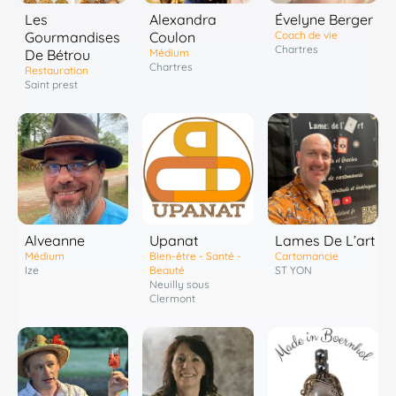
Les
Alexandra
Évelyne Berger
Gourmandises
Coulon
Coach de vie
Chartres
De Bétrou
Médium
Chartres
Restauration
Saint prest
Alveanne
Upanat
Lames De L’art
Médium
Bien-être - Santé -
Cartomancie
Ize
Beauté
ST YON
Neuilly sous
Clermont