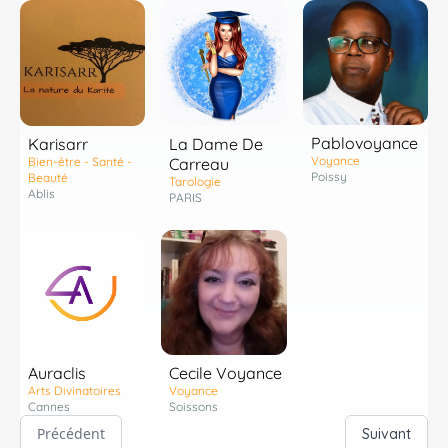
Pablovoyance
Karisarr
La Dame De
Voyance
Bien-être - Santé -
Carreau
Poissy
Beauté
Tarologie
Ablis
PARIS
Auraclis
Cecile Voyance
Arts Divinatoires
Voyance
Cannes
Soissons
Précédent
Suivant