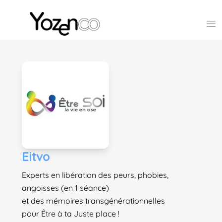
Yozenco - Organisateur de Salons, Evénements et Co
Op
Eitvo
Experts en libération des peurs, phobies,
angoisses (en 1 séance)
et des mémoires transgénérationnelles
pour Être à ta Juste place !