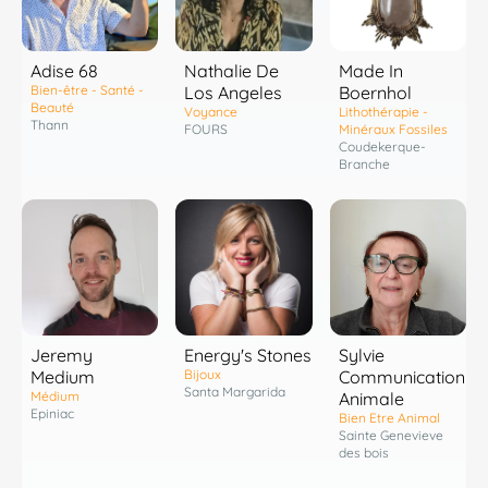
Adise 68
Nathalie De
Made In
Bien-être - Santé -
Los Angeles
Boernhol
Beauté
Voyance
Lithothérapie -
Thann
FOURS
Minéraux Fossiles
Coudekerque-
Branche
Energy's Stones
Jeremy
Sylvie
Bijoux
Medium
Communication
Santa Margarida
Médium
Animale
Epiniac
Bien Etre Animal
Sainte Genevieve
des bois