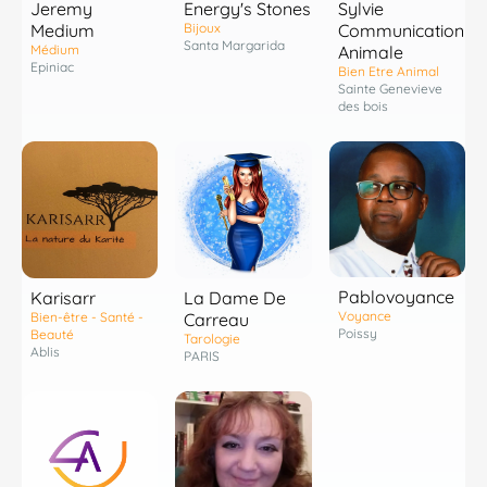
Energy's Stones
Jeremy
Sylvie
Bijoux
Medium
Communication
Santa Margarida
Médium
Animale
Epiniac
Bien Etre Animal
Sainte Genevieve
des bois
Pablovoyance
Karisarr
La Dame De
Voyance
Bien-être - Santé -
Carreau
Poissy
Beauté
Tarologie
Ablis
PARIS