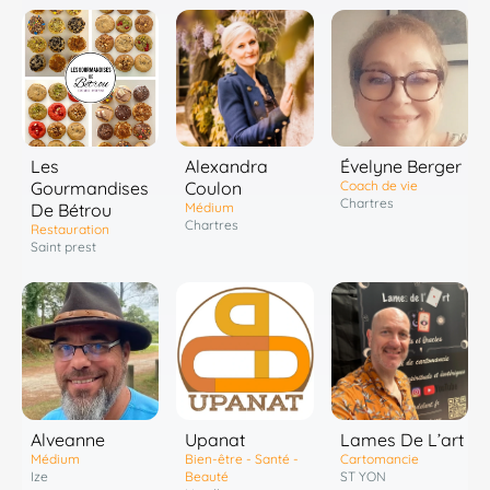
Les
Alexandra
Évelyne Berger
Gourmandises
Coulon
Coach de vie
Chartres
De Bétrou
Médium
Chartres
Restauration
Saint prest
Alveanne
Upanat
Lames De L’art
Médium
Bien-être - Santé -
Cartomancie
Ize
Beauté
ST YON