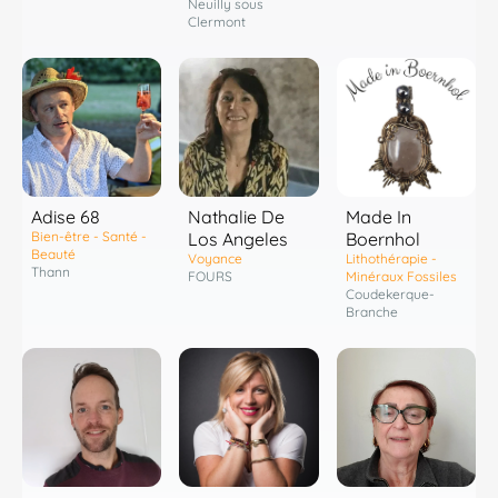
Neuilly sous
Clermont
Adise 68
Nathalie De
Made In
Bien-être - Santé -
Los Angeles
Boernhol
Beauté
Voyance
Lithothérapie -
Thann
FOURS
Minéraux Fossiles
Coudekerque-
Branche