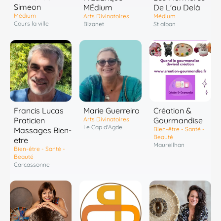
Simeon
MÉdium
De L'au Delà
Médium
Arts Divinatoires
Médium
Cours la ville
Bizanet
St alban
Francis Lucas
Marie Guerreiro
Création &
Praticien
Arts Divinatoires
Gourmandise
Le Cap d'Agde
Massages Bien-
Bien-être - Santé -
Beauté
etre
Maureilhan
Bien-être - Santé -
Beauté
Carcassonne