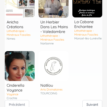
La Cabane
Anicha
Un Herbier
Enchantee
Créations
Dans Les Mains
Lithothérapie -
Lithothérapie -
- Valedambre
Minéraux Fossiles
Minéraux Fossiles
Lithothérapie -
Moncel-lès-Lunéville
Nimes
Minéraux Fossiles
Narbonne
Cinderella
Natilou
Voyance
Arts Divinatoires
TOURCOING
Voyance
Crochte
Précédent
Suivant