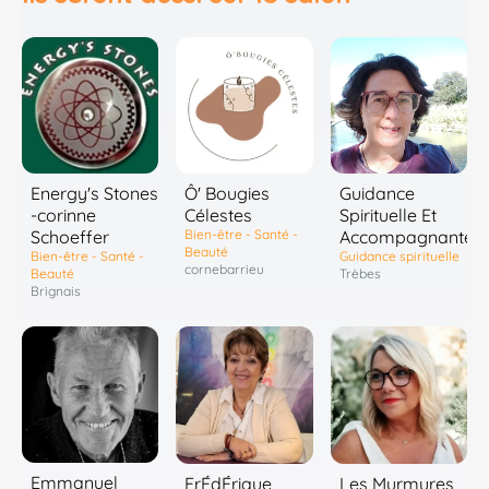
Energy's Stones
Ô' Bougies
Guidance
-corinne
Célestes
Spirituelle Et
Schoeffer
Bien-être - Santé -
Accompagnante
Beauté
Bien-être - Santé -
Guidance spirituelle
cornebarrieu
Beauté
Trèbes
Brignais
Emmanuel
FrÉdÉrique
Les Murmures