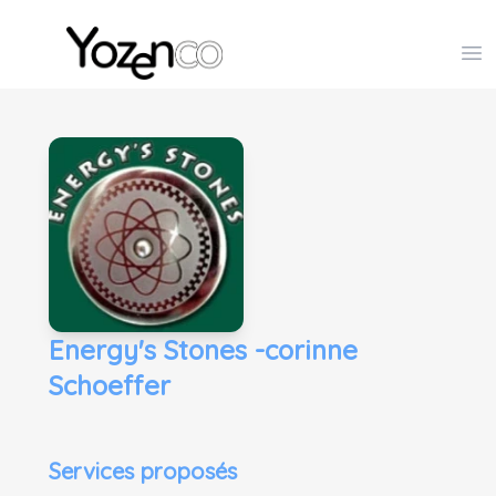
Yozenco - Organisateur de Salons, Evénements et Co
Op
Energy's Stones -corinne
Schoeffer
Services proposés