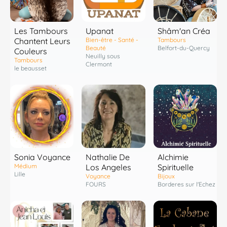
Les Tambours
Shâm'an Créa
Upanat
Chantent Leurs
Tambours
Bien-être - Santé -
Belfort-du-Quercy
Beauté
Couleurs
Neuilly sous
Tambours
Clermont
le beausset
Sonia Voyance
Nathalie De
Alchimie
Médium
Los Angeles
Spirituelle
Lille
Voyance
Bijoux
FOURS
Borderes sur l'Echez