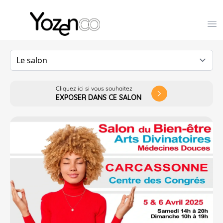
Yozenco - Organisateur de Salons, Evénements et Co
Op
Cliquez ici si vous souhaitez
arrow_forward_ios
EXPOSER DANS CE SALON