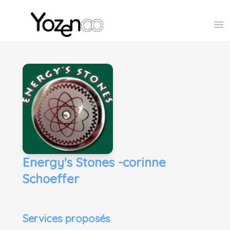
Yozenco - Organisateur de Salons, Evénements et Co
Op
Energy's Stones -corinne
Schoeffer
Services proposés