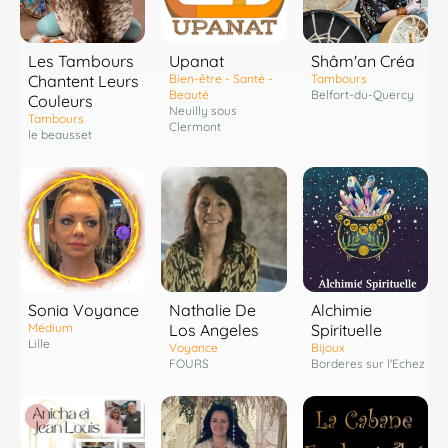
Les Tambours
Shâm'an Créa
Upanat
Chantent Leurs
Tambours
Bien-être - Santé -
Belfort-du-Quercy
Beauté
Couleurs
Neuilly sous
Tambours
Clermont
le beausset
Sonia Voyance
Nathalie De
Alchimie
Médium
Los Angeles
Spirituelle
Lille
Voyance
Bijoux
FOURS
Borderes sur l'Echez