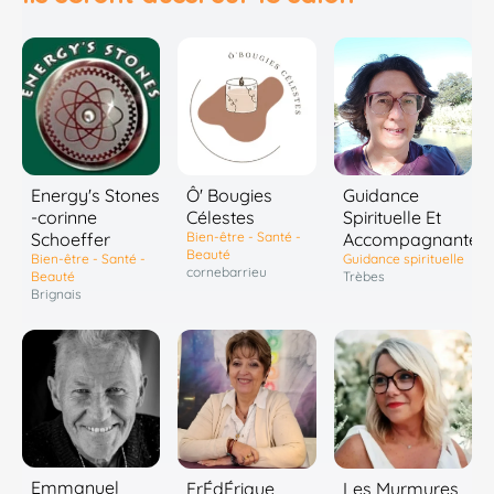
Energy's Stones
Ô' Bougies
Guidance
-corinne
Célestes
Spirituelle Et
Schoeffer
Bien-être - Santé -
Accompagnante
Beauté
Bien-être - Santé -
Guidance spirituelle
cornebarrieu
Beauté
Trèbes
Brignais
Emmanuel
FrÉdÉrique
Les Murmures