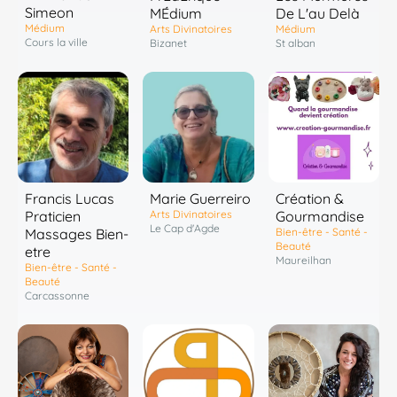
Simeon
MÉdium
De L'au Delà
Médium
Arts Divinatoires
Médium
Cours la ville
Bizanet
St alban
Francis Lucas
Marie Guerreiro
Création &
Praticien
Arts Divinatoires
Gourmandise
Le Cap d'Agde
Massages Bien-
Bien-être - Santé -
Beauté
etre
Maureilhan
Bien-être - Santé -
Beauté
Carcassonne