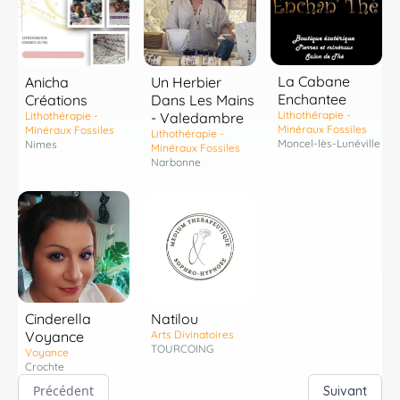
La Cabane
Anicha
Un Herbier
Enchantee
Créations
Dans Les Mains
Lithothérapie -
Lithothérapie -
- Valedambre
Minéraux Fossiles
Minéraux Fossiles
Lithothérapie -
Moncel-lès-Lunéville
Nimes
Minéraux Fossiles
Narbonne
Cinderella
Natilou
Voyance
Arts Divinatoires
TOURCOING
Voyance
Crochte
Précédent
Suivant