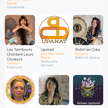
Beauté
Carcassonne
Les Tambours
Shâm'an Créa
Upanat
Chantent Leurs
Tambours
Bien-être - Santé -
Belfort-du-Quercy
Beauté
Couleurs
Neuilly sous
Tambours
Clermont
le beausset