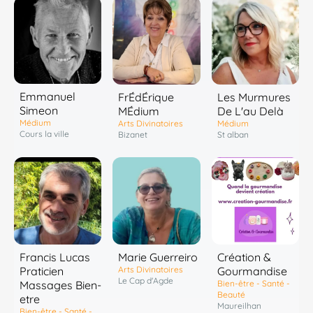
Emmanuel
FrÉdÉrique
Les Murmures
Simeon
MÉdium
De L'au Delà
Médium
Arts Divinatoires
Médium
Cours la ville
Bizanet
St alban
Francis Lucas
Marie Guerreiro
Création &
Praticien
Arts Divinatoires
Gourmandise
Le Cap d'Agde
Massages Bien-
Bien-être - Santé -
Beauté
etre
Maureilhan
Bien-être - Santé -