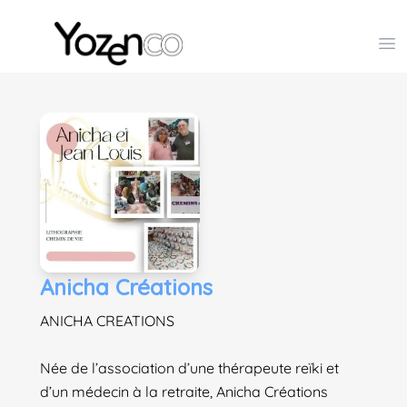
Yozenco - Organisateur de Salons, Evénements et Co
Op
Anicha Créations
ANICHA CREATIONS
Née de l’association d’une thérapeute reïki et
d’un médecin à la retraite, Anicha Créations