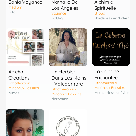
Sonia Voyance
Nathalie De
Alchimie
Médium
Los Angeles
Spirituelle
Lille
Voyance
Bijoux
FOURS
Borderes sur l'Echez
La Cabane
Anicha
Un Herbier
Enchantee
Créations
Dans Les Mains
Lithothérapie -
Lithothérapie -
- Valedambre
Minéraux Fossiles
Minéraux Fossiles
Lithothérapie -
Moncel-lès-Lunéville
Nimes
Minéraux Fossiles
Narbonne